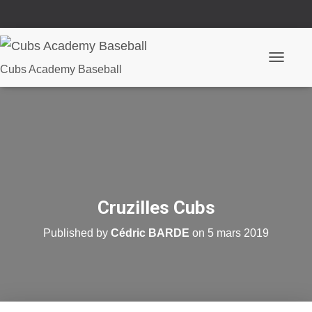
O
Cubs Academy Baseball
u
v
r
i
r
/
f
e
r
m
e
Cruzilles Cubs
r
l
Published by
Cédric BARDE
on
5 mars 2019
a
n
a
v
i
g
a