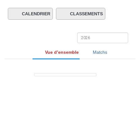
t
i
o
CALENDRIER
CLASSEMENTS
n
Vue d’ensemble
Matchs