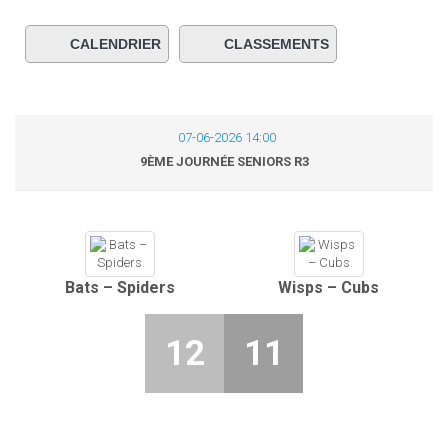
t
i
o
CALENDRIER
CLASSEMENTS
n
07-06-2026 14:00
9ÈME JOURNÉE SENIORS R3
Bats – Spiders
Wisps – Cubs
12
11