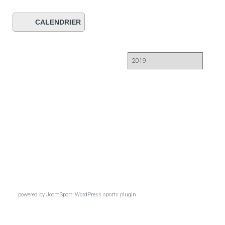
t
i
o
CALENDRIER
n
powered by
JoomSport: WordPress sports plugin