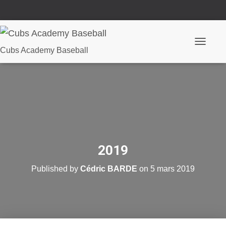
O
Cubs Academy Baseball
u
v
r
i
r
/
f
e
r
m
e
2019
r
l
Published by
Cédric BARDE
on
5 mars 2019
a
n
a
v
i
g
a