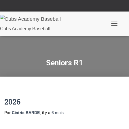
Ouvrir/fe
Cubs Academy Baseball
la
navigatio
Seniors R1
2026
Par
Cédric BARDE
, il y a
6 mois