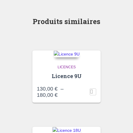
Produits similaires
LICENCES
Licence 9U
130,00
€
–
Plage
180,00
€
de
prix :
130,00 €
à
180,00 €