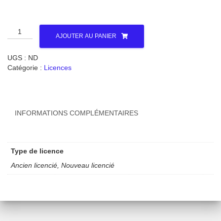
270,00 €
quantité
AJOUTER AU PANIER
de
Licence
UGS :
ND
Senior
Catégorie :
Licences
INFORMATIONS COMPLÉMENTAIRES
Type de licence
Ancien licencié, Nouveau licencié