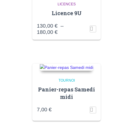
LICENCES
Licence 9U
130,00
€
–
Plage
180,00
€
de
prix :
130,00 €
à
180,00 €
TOURNOI
Panier-repas Samedi
midi
7,00
€