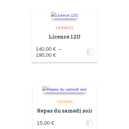
LICENCES
Licence 12U
140,00
€
–
Plage
190,00
€
de
prix :
140,00 €
à
190,00 €
TOURNOI
Repas du samedi soir
15,00
€