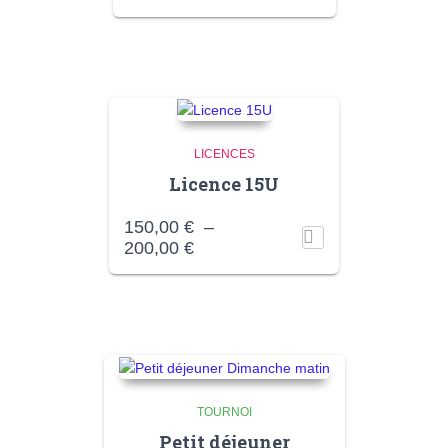
LICENCES
Licence 15U
150,00
€
–
Plage
200,00
€
de
prix :
150,00 €
à
200,00 €
TOURNOI
Petit déjeuner