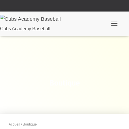
Ouvrir/fe
Cubs Academy Baseball
Boutique
Accueil
/ Boutique