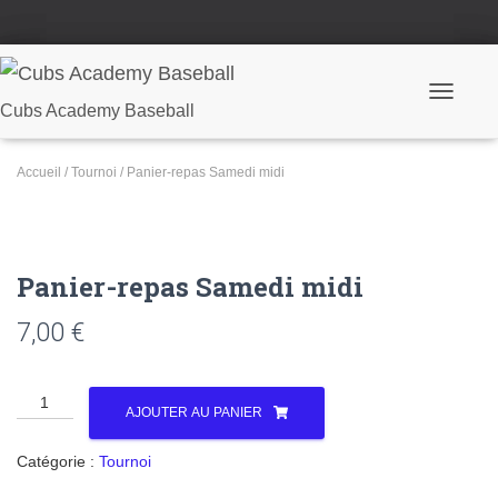
Ouvrir/fe
Cubs Academy Baseball
Accueil
/
Tournoi
/ Panier-repas Samedi midi
Panier-repas Samedi midi
7,00
€
quantité
AJOUTER AU PANIER
de
Panier-
Catégorie :
Tournoi
repas
Samedi