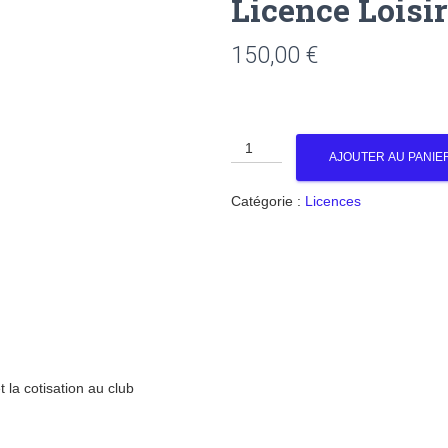
Licence Loisi
150,00
€
quantité
AJOUTER AU PANIE
de
Licence
Catégorie :
Licences
Loisir
Mixte
t la cotisation au club