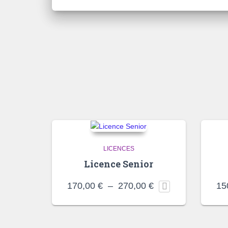
LICENCES
Licence Senior
Plage
170,00
€
–
270,00
€
15
de
prix :
170,00 €