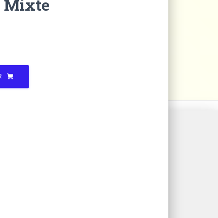
r Mixte
R