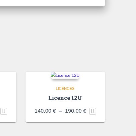
LICENCES
Licence 12U
lage
Plage
140,00
€
–
190,00
€
e
de
rix :
prix :
70,00 €
140,00 €