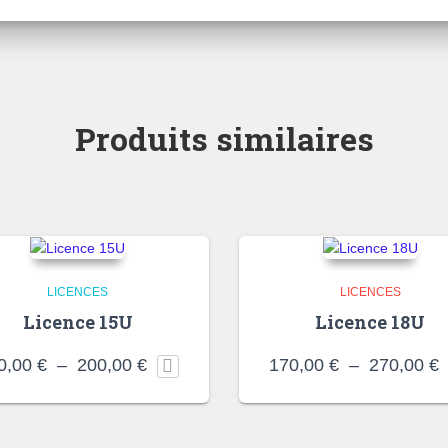
Produits similaires
LICENCES
LICENCES
Licence 15U
Licence 18U
Plage
P
0,00
€
–
200,00
€
170,00
€
–
270,00
€
de
d
prix :
p
150,00 €
1